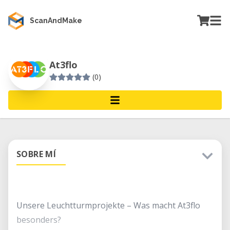
ScanAndMake
At3flo
(0)
SOBRE MÍ
Unsere Leuchtturmprojekte – Was macht At3flo
besonders?