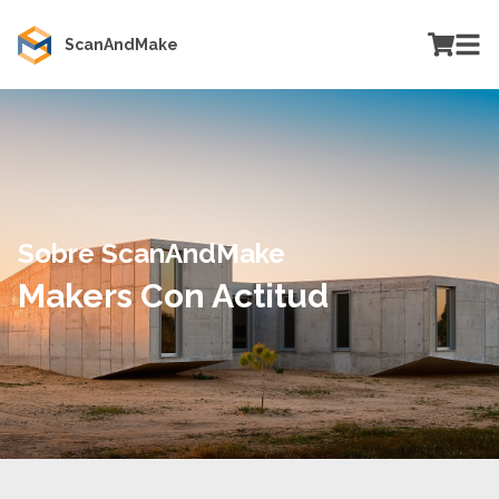
ScanAndMake
Sobre ScanAndMake
Makers Con Actitud