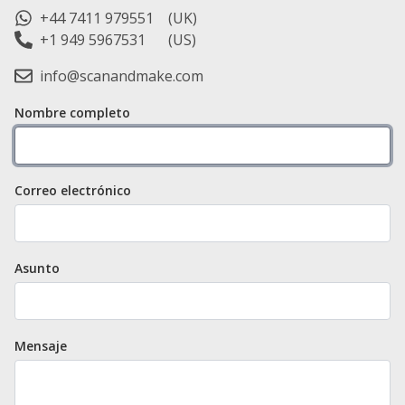
+44 7411 979551
(UK)
+1 949 5967531
(US)
info@scanandmake.com
Nombre completo
Correo electrónico
Asunto
Mensaje