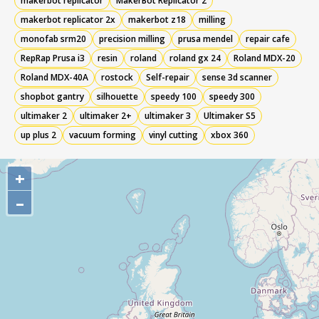
makerbot replicator
MakerBot Replicator 2
makerbot replicator 2x
makerbot z18
milling
monofab srm20
precision milling
prusa mendel
repair cafe
RepRap Prusa i3
resin
roland
roland gx 24
Roland MDX-20
Roland MDX-40A
rostock
Self-repair
sense 3d scanner
shopbot gantry
silhouette
speedy 100
speedy 300
ultimaker 2
ultimaker 2+
ultimaker 3
Ultimaker S5
up plus 2
vacuum forming
vinyl cutting
xbox 360
+
–