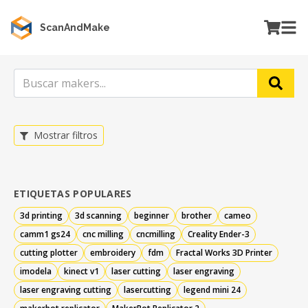
ScanAndMake
Mostrar filtros
ETIQUETAS POPULARES
3d printing
3d scanning
beginner
brother
cameo
camm1 gs24
cnc milling
cncmilling
Creality Ender-3
cutting plotter
embroidery
fdm
Fractal Works 3D Printer
imodela
kinect v1
laser cutting
laser engraving
laser engraving cutting
lasercutting
legend mini 24