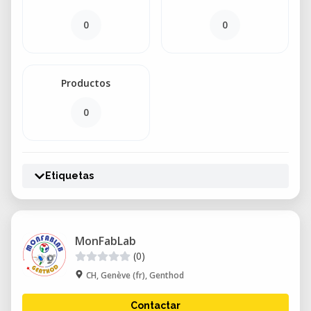
0
0
Productos
0
Etiquetas
MonFabLab
(0)
CH, Genève (fr), Genthod
Contactar