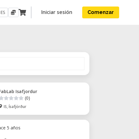
Iniciar sesión
ES
Comenzar
FabLab Isafjordur
(0)
IS, Ísafjörður
ace 5 años