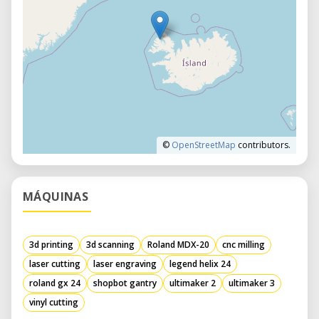
©
OpenStreetMap
contributors.
MÁQUINAS
3d printing
3d scanning
Roland MDX-20
cnc milling
laser cutting
laser engraving
legend helix 24
roland gx 24
shopbot gantry
ultimaker 2
ultimaker 3
vinyl cutting