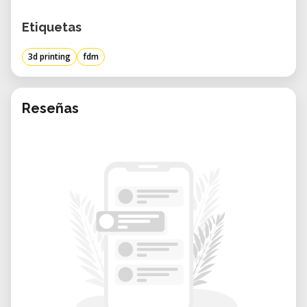
ajustar manualmente la cama de impresión.
Etiquetas
3d printing
fdm
Reseñas