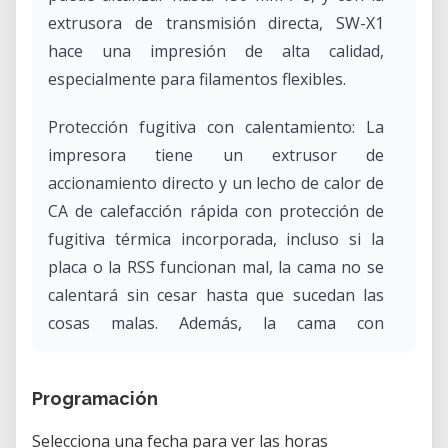
extrusora de transmisión directa, SW-X1
hace una impresión de alta calidad,
especialmente para filamentos flexibles.
Protección fugitiva con calentamiento: La
impresora tiene un extrusor de
accionamiento directo y un lecho de calor de
CA de calefacción rápida con protección de
fugitiva térmica incorporada, incluso si la
placa o la RSS funcionan mal, la cama no se
calentará sin cesar hasta que sucedan las
cosas malas. Además, la cama con
calefacción puede calentarse hasta 80ºC en 2
minutos y solo toma la boquilla de 0,4 mm a
Programación
unos cinco minutos para calentar hasta 110
° C. Con la superficie de cabeza lisa de vidrio
Selecciona una fecha para ver las horas