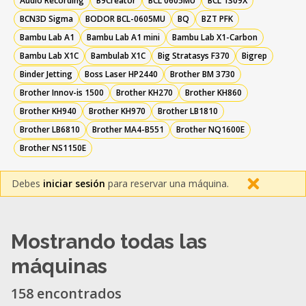
Audio Recording
B9Creator
BCL 0605MU
BCL 1309X
BCN3D Sigma
BODOR BCL-0605MU
BQ
BZT PFK
Bambu Lab A1
Bambu Lab A1 mini
Bambu Lab X1-Carbon
Bambu Lab X1C
Bambulab X1C
Big Stratasys F370
Bigrep
Binder Jetting
Boss Laser HP2440
Brother BM 3730
Brother Innov-is 1500
Brother KH270
Brother KH860
Brother KH940
Brother KH970
Brother LB1810
Brother LB6810
Brother MA4-B551
Brother NQ1600E
Brother NS1150E
Debes
iniciar sesión
para reservar una máquina.
Mostrando todas las
máquinas
158 encontrados