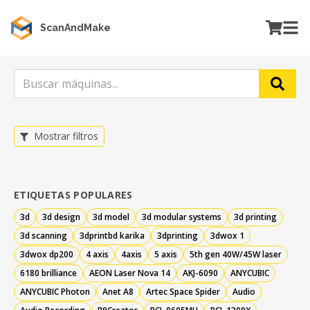
ScanAndMake
Mostrar filtros
ETIQUETAS POPULARES
3d
3d design
3d model
3d modular systems
3d printing
3d scanning
3dprintbd karika
3dprinting
3dwox 1
3dwox dp200
4 axis
4axis
5 axis
5th gen 40W/45W laser
6180 brilliance
AEON Laser Nova 14
AKJ-6090
ANYCUBIC
ANYCUBIC Photon
Anet A8
Artec Space Spider
Audio