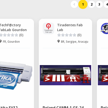
1
2
3
4
TechF@ctory
Tiradentes Fab
FabLab Gourdon
Lab
(0)
(0)
FR, Gourdon
BR, Sergipe, Aracaju
Stika SV12
Roland CAMM-1 GS-24
Rol