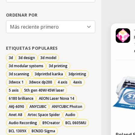
ORDENAR POR
ETIQUETAS POPULARES
3d
3d design
3d model
3d modular systems
3d printing
3d scanning
3dprintbd karika
3dprinting
3dwox 1
3dwox dp200
4 axis
4axis
5 axis
5th gen 40W/45W laser
6180 brilliance
AEON Laser Nova 14
AKJ-6090
ANYCUBIC
ANYCUBIC Photon
Anet A8
Artec Space Spider
Audio
Audio Recording
B9Creator
BCL 0605MU
BCL 1309X
BCN3D Sigma
Roland 