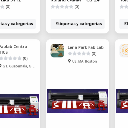
(0)
(0)
tas y categorías
Etiquetas y categorías
E
Fablab Centro
Lena Park Fab Lab
TICS
(0)
(0)
US, MA, Boston
GT, Guatemala, Guatemala