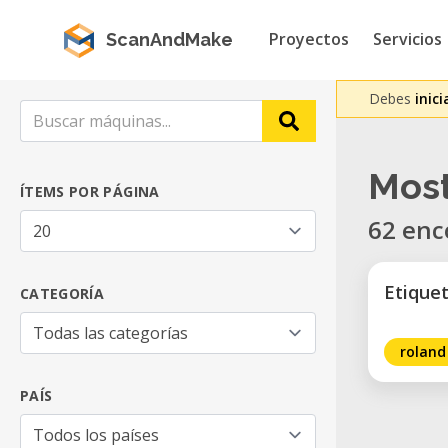
Proyectos
Servicios
ScanAndMake
Debes
inici
Most
ÍTEMS POR PÁGINA
62 enc
Etique
CATEGORÍA
roland
PAÍS