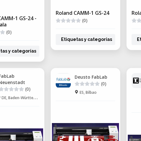
Roland CAMM-1 GS-24
Rol
CAMM-1 GS-24 -
(0)
ala
(0)
Etiquetas y categorías
E
tas y categorías
FabLab
Deusto FabLab
Neuenstadt
(0)
(0)
ES, Bilbao
DE, Baden-Württemberg, Neuenstadt am Kocher