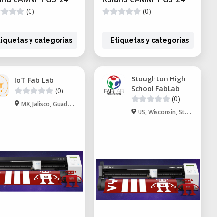
(0)
(0)
tiquetas y categorías
Etiquetas y categorías
Stoughton High
IoT Fab Lab
School FabLab
(0)
(0)
MX, Jalisco, Guadalajara
US, Wisconsin, Stoughton