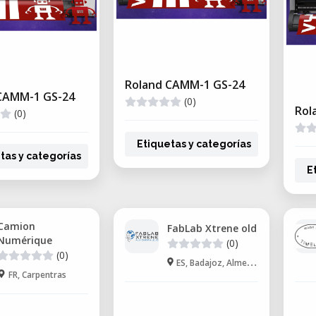
Roland CAMM-1 GS-24
CAMM-1 GS-24
(0)
Rol
(0)
Etiquetas y categorías
tas y categorías
E
Camion
FabLab Xtrene old
Numérique
(0)
(0)
ES, Badajoz, Almendralejo
FR, Carpentras