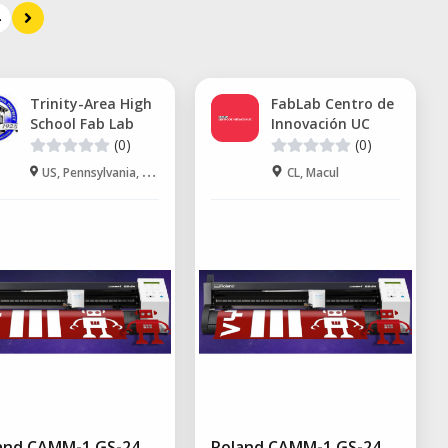
Trinity-Area High
FabLab Centro de
School Fab Lab
Innovación UC
(0)
(0)
US, Pennsylvania, Washington
CL, Macul
and CAMM-1 GS-24
Roland CAMM-1 GS-24