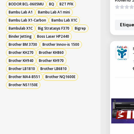
BODOR BCL-0605MU
BQ
BZT PFK
Bambu Lab A1
Bambu Lab A1 mini
Bambu Lab X1-Carbon
Bambu Lab X1C
Etique
Bambulab X1C
Big Stratasys F370
Bigrep
Binder Jetting
Boss Laser HP2440
Brother BM 3730
Brother Innov-is 1500
Brother KH270
Brother KH860
Brother KH940
Brother KH970
Brother LB1810
Brother LB6810
Brother MA4-B551
Brother NQ1600E
Brother NS1150E