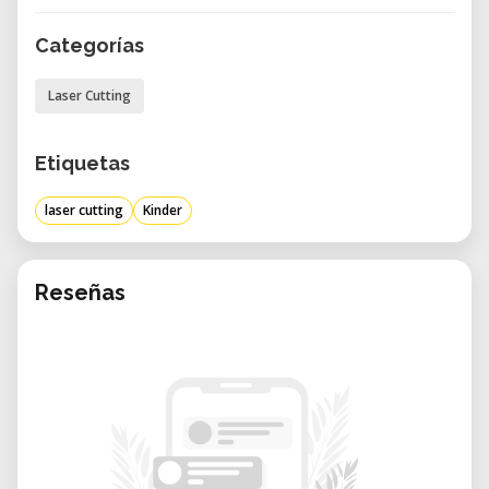
individuelle Holzschatullen mit dem
Lasercutter entstehen.
Categorías
Hier lernen Teilnehmende, wie aus einer
Laser Cutting
Idee eine fertige digitale Datei wird, die
anschließend präzise vom Lasercutter
Etiquetas
umgesetzt wird.
laser cutting
Kinder
Was ist ein Lasercutter Workshop?
Ein Lasercutter ist ein hochpräzises
Reseñas
Werkzeug, das Materialien wie Holz mithilfe
eines Laserstrahls schneidet oder graviert.
In diesem Workshop lernen die
Teilnehmenden:
Grundlagen der Vektorgrafik-Erstellung
Vorbereitung von Dateien für den