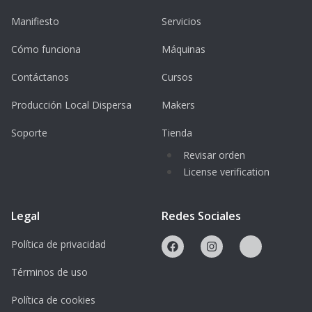
Design von individuellen Unikaten
Manifiesto
Servicios
Förderung von Kreativität und
Cómo funciona
Máquinas
Problemlösung
Contáctanos
Cursos
Zielgruppe
Producción Local Dispersa
Makers
Alter:
9 – 19 Jahre
Soporte
Tienda
Der Workshop richtet sich an Kinder und
Revisar orden
Jugendliche, die Interesse an Technik,
License verification
Design und Handwerk haben – unabhängig
von Vorkenntnissen.
Legal
Redes Sociales
Vorteile des Workshops
Política de privacidad
Kostenloses Lasercutting Workshop
Términos de uso
Angebot
Política de cookies
Praxisnahes Arbeiten im FabLab