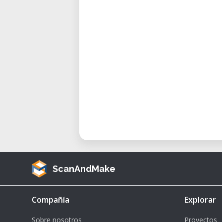
und anschließend mit einer Heiß
Ende hältst du dein eigenes, se
Händen.
Mitbringen
T-Shirt aus Naturfasern (z. B
Keine synthetischen Stoffe (z. 
Anmeldung
Per E-Mail an:
fablab@spielraumfu
Veranstalter
ScanAndMake
Spielraum FabLab e.V.
Franz-Fischerstraße 12, A-6020 I
Compañía
Explorar
fablab.spielraumfueralle.at
Sobre nosotros
Proyectos