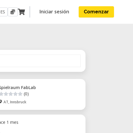
Iniciar sesión
ES
Comenzar
Spielraum FabLab
(0)
AT, Innsbruck
ace 1 mes