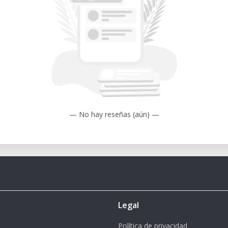
presse auf dein T-Shirt übertragen. Am
lbst gestaltetes Kleidungsstück in den
. Baumwolle)
B. Polyester)
— No hay reseñas (aún) —
eralle.at
nnsbruck
Legal
Política de privacidad