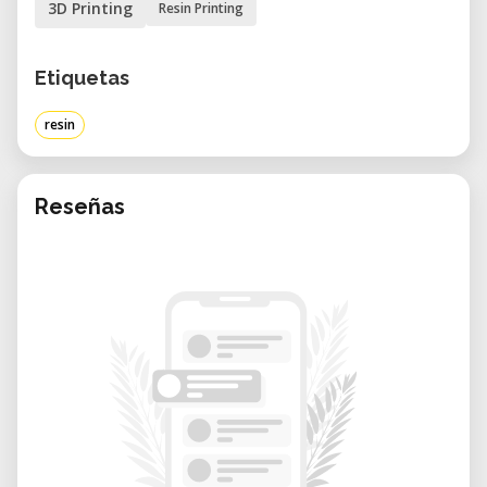
3D Printing
Resin Printing
kurse@quartierwerkstatt-viktoria.ch
. Die
Kursunterlagen sind teilweise vorhanden.
Etiquetas
Kursdetails:
resin
• Dauer: ca. 2½ Stunden
• Teilnehmerzahl: maximal 4 Personen
• Kosten: CHF 30 für Nichtmitglieder, CHF 10
Reseñas
für Mitglieder
• Bei Nichterscheinen wird der volle
Kursbeitrag verrechnet.
Weiterführendes Erklärvideo:
„HOW TO SLA?! – Wie funktionieren Resin-
Drucker?“ (YouTube)
Das Resin-3D-Druckverfahren (SLA/DLP)
ermöglicht dank flüssigem Harz und UV-