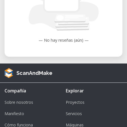
Licht extrem feine Details und glatte
Oberflächen, ideal für Schmuck, Miniaturen,
Prototypen und anspruchsvolle Modelle. Mit
diesem Kurs bist du bestens vorbereitet, um
eigene Projekte sicher und erfolgreich
umzusetzen.
— No hay reseñas (aún) —
Jetzt vormerken und bei Kursstart dabei
sein!
ScanAndMake
Compañía
Explorar
Sobre nosotros
Proyectos
Manifiesto
Servicios
Cómo funciona
Máquinas