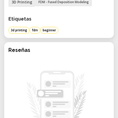
3D Printing
FDM - Fused Deposition Modeling
der Druckparameter
• Einführung in die Slicing-Software und
Etiquetas
Erstellen von Druckdateien
• Praktische Übungen und Tipps zur
3d printing
fdm
beginner
Fehlervermeidung
Fundierte Kenntnisse oder der Besuch
dieses Einführungskurses sind
Reseñas
Voraussetzung für die eigenständige
Nutzung des Filament-3D-Druckers.
Teilnehmerzahl: maximal 4 Personen
Kosten:
• CHF 50 für Nichtmitglieder
• CHF 20 für Mitglieder
• Bei Nichterscheinen wird der volle
Kursbeitrag verrechnet.