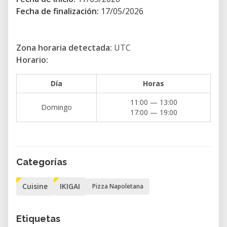
valorizzano semplicità e qualità:
Fecha de finalización:
17/05/2026
Farina di grano tenero
Acqua
Zona horaria detectada:
UTC
Horario:
Lievito naturale o di birra
Sale marino
Día
Horas
Per il condimento si utilizzano prodotti tipici
11:00 — 13:00
Domingo
17:00 — 19:00
della tradizione campana:
Pomodoro San Marzano DOP o
pomodorini
Categorías
Mozzarella di bufala campana DOP o
fiordilatte
Cuisine
IKIGAI
Pizza Napoletana
Olio extravergine d’oliva
Basilico fresco
Etiquetas