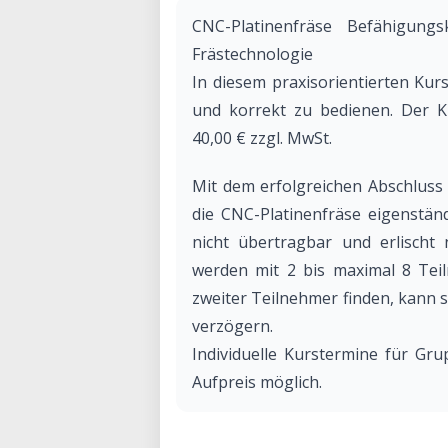
CNC-Platinenfräse Befähigun
Frästechnologie
In diesem praxisorientierten Kurs
und korrekt zu bedienen. Der K
40,00 € zzgl. MwSt.
Mit dem erfolgreichen Abschluss 
die CNC-Platinenfräse eigenstän
nicht übertragbar und erlischt 
werden mit 2 bis maximal 8 Teil
zweiter Teilnehmer finden, kann 
verzögern.
Individuelle Kurstermine für Gr
Aufpreis möglich.
Jetzt anmelden oder Fragen stelle
E-Mail an
makerspace@noi.bz.it