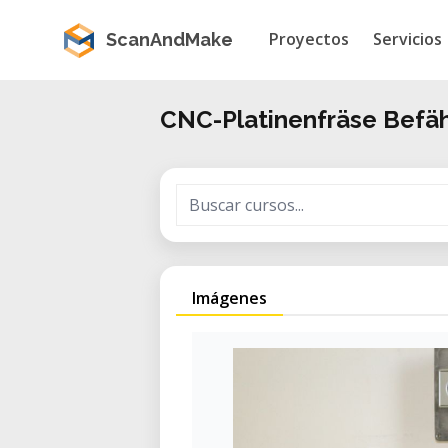
Proyectos
Servicios
ScanAndMake
CNC-Platinenfräse Befä
Imágenes