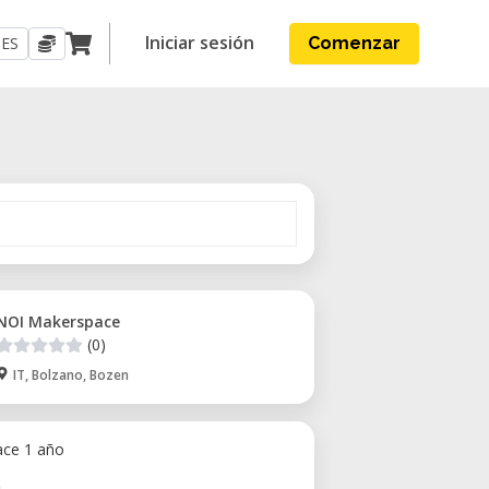
Iniciar sesión
ES
Comenzar
NOI Makerspace
(0)
IT, Bolzano, Bozen
ace 1 año