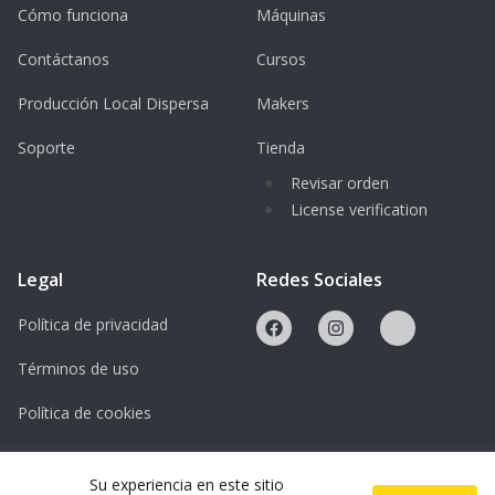
notwendige Wissen für einen sicheren
Cómo funciona
Máquinas
Umgang mit der Maschine und hilft dabei,
Contáctanos
Cursos
hochwertige Ergebnisse bei Laserschnitt-
Producción Local Dispersa
Makers
und Gravurprojekten zu erzielen.
Soporte
Tienda
Für wen ist die Einweisung geeignet?
Revisar orden
Maker und DIY-Begeisterte
License verification
Studierende und Auszubildende
Designer*innen und Kreative
Legal
Redes Sociales
Produktentwickler*innen und Start-ups
Política de privacidad
Alle Interessierten an digitaler Fertigung
Términos de uso
und Lasertechnologie
Política de cookies
Veranstalter
Licencias
Verein HAND.WERK.STADT – Makerspace
Su experiencia en este sitio