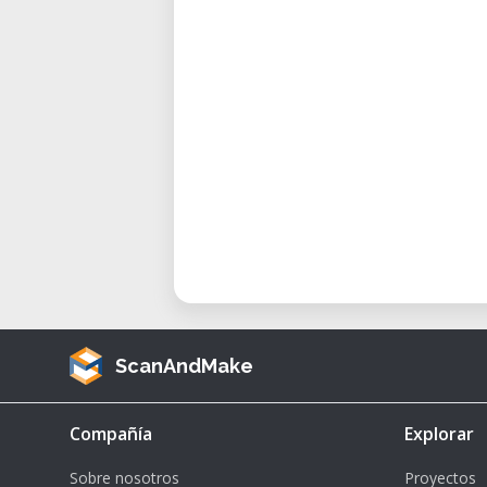
Fertigungstechnologien für P
persönliche Projekte nutzen möch
Anwendungsbereiche
Prototyping und Produktentw
Modellbau und Architekturmo
Ersatzteile und individuelle Ba
DIY- und Maker-Projekte
Ausbildung, Forschung und In
Veranstalter
ScanAndMake
Verein HAND.WERK.STADT – Mak
Mödling, Niederösterreich
Compañía
Explorar
Sobre nosotros
Proyectos