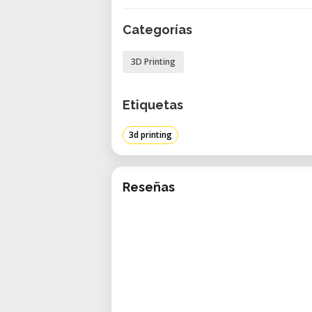
Bedienung der verfügbaren 3
Vorbereitung von Druckdateie
Categorías
Materialien und Anwendungsb
3D Printing
Sicherheits- und Nutzungsrich
Tipps zur Fehlervermeidung 
Etiquetas
Verfügbare 3D-Drucker
3d printing
Prusa MK3S
– Bewährter FDM-
und Funktionsmodelle
Reseñas
Bambu Lab X1 Carbon (X1C)
präzise und professionelle D
Warum teilnehmen?
Die Einweisung ist
Voraussetzung
KUNSTSTOFF.WERK.STADT. Sie r
Entwickler*innen, Kreative und