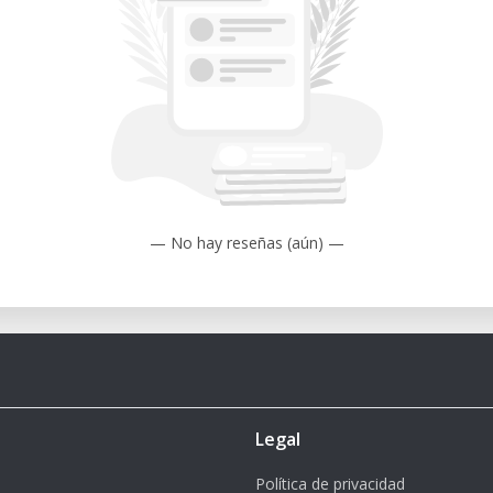
rototyping, Produktentwicklung oder
ten.
icklung
delle
uteile
— No hay reseñas (aún) —
novation
erspace Mödling
Legal
Política de privacidad