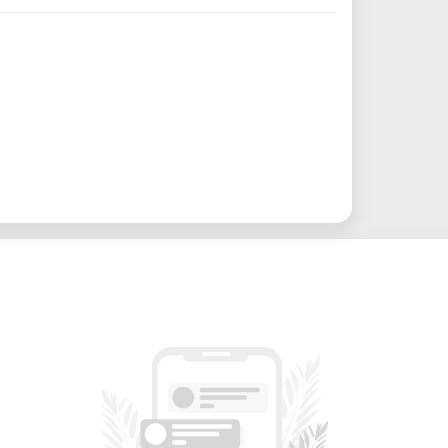
D-Drucker
n und Slicing
ereiche
tlinien
und Druckoptimierung
3D-Drucker für Prototypen, Ersatzteile
– Hochgeschwindigkeits-3D-Drucker für
ruckergebnisse
 für die Nutzung der 3D-Drucker
in der
ichtet sich an Maker, Studierende,
 alle, die die Möglichkeiten moderner