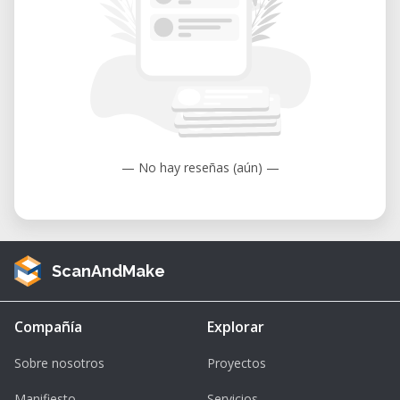
Informations pratiques
• Date : Mardi 25 février 2025, de 20h à 23h
• Public : Ouvert à tou·tes les membres et
futur·es membres, formation gratuite
comprise dans la cotisation
• Prérequis : Aucune connaissance
— No hay reseñas (aún) —
nécessaire
• Matériel : Vous pouvez apporter votre
ordinateur pour suivre la formation sur
Tinkercad, mais ce n’est pas obligatoire
ScanAndMake
• Inscription obligatoire : Envoyez un email à
info[at]fablab-riviera.ch avec votre prénom,
Compañía
Explorar
nom, email, nom de l’atelier et date
• Confirmation : Considérez-vous inscrit·e
Sobre nosotros
Proyectos
dès l’envoi de votre email, nous répondrons
Manifiesto
Servicios