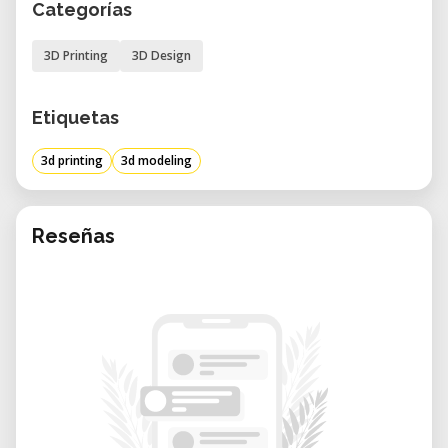
et gratuit
Categorías
• Création et modification d’objets 3D
3D Printing
3D Design
Découpe des fichiers avec Prusa Slicer
• Préparation des modèles pour
Etiquetas
l’impression
• Paramétrage des supports et des
3d printing
3d modeling
couches
Impression 3D avec Prusa Mini+
Reseñas
• Utilisation pratique des imprimantes du
Fablab
• Conseils pour réussir vos impressions
en PLA
Avec ces compétences, vous pourrez
ensuite venir lors des soirées
d’ouverture pour expérimenter
librement et progresser à votre rythme.