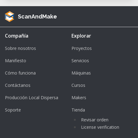
Parfaite pour les débutants et adaptée à un
apprentissage progressif.
ScanAndMake
• Modélisation paramétrique : Modifiez à
tout moment vos esquisses et extrusions
Compañía
Explorar
grâce à l’arbre de construction.
• Collaboration en temps réel : Travaillez à
Sobre nosotros
Proyectos
plusieurs sur le même projet, partagez et
Manifiesto
Servicios
commentez vos modèles instantanément.
Cómo funciona
Máquinas
• Exportation facile : Préparez vos fichiers
pour l’impression 3D ou d’autres usages
Contáctanos
Cursos
numériques.
Producción Local Dispersa
Makers
Précision importante
Soporte
Tienda
Cette formation porte exclusivement sur la
Revisar orden
modélisation 3D avec Onshape. Pour
License verification
apprendre à utiliser une imprimante 3D