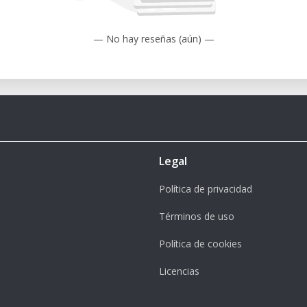
— No hay reseñas (aún) —
ite post-formation (valable 2 mois)
Legal
Política de privacidad
Términos de uso
Política de cookies
Licencias