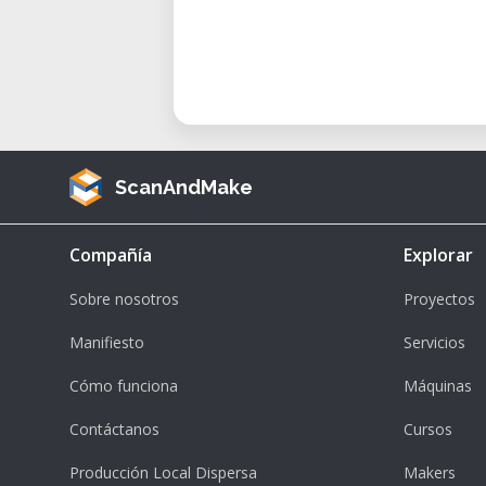
Durée : 1h30
Niveau : Débutant
Bonus :1 heure d’utilisation gratu
ScanAndMake
Compañía
Explorar
Sobre nosotros
Proyectos
Manifiesto
Servicios
Cómo funciona
Máquinas
Contáctanos
Cursos
Producción Local Dispersa
Makers