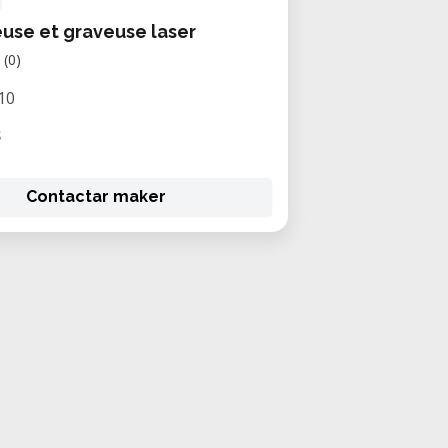
se et graveuse laser
(0)
10
S
Contactar maker