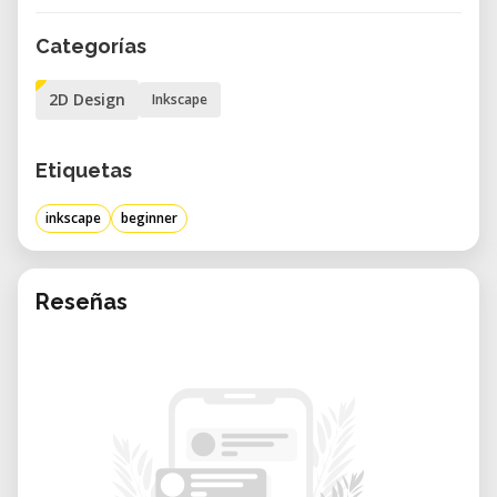
• Gestion des unités de mesure adaptées à la
Categorías
fabrication numérique (mm, cm).
• Création de formes de base (rectangles,
2D Design
Inkscape
cercles, polygones) adaptées aux machines
de découpe.
Etiquetas
• Utilisation des courbes de Bézier pour des
tracés précis et personnalisés.
inkscape
beginner
• Ajout de couleurs et remplissages pour
préparer vos fichiers de fabrication.
• Organisation des éléments pour créer des
Reseñas
fichiers propres et exploitables.
• Exportation des fichiers dans des formats
compatibles avec les machines CNC,
découpe laser et vinyle.
Pourquoi suivre cette formation ?