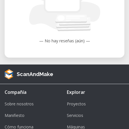
— No hay reseñas (aún) —
ScanAndMake
Compañía
Explorar
Sobre nosotros
Proyectos
Manifiesto
Servicios
Cómo funciona
Máquinas