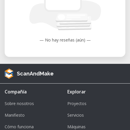
— No hay reseñas (aún) —
ScanAndMake
Compañía
Explorar
Sobre nosotros
Proyectos
Manifiesto
Servicios
Cómo funciona
Máquinas