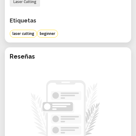
Laser Cutting
Termine: Kurse finden mindestens einmal im
Monat abends oder am Wochenende statt,
Etiquetas
bei ausreichendem Interesse. Individuelle
laser cutting
beginner
Termine sind nach Absprache möglich.
Anmeldung & Kontakt: Melde Dich vorab an
oder schreibe an
laser@fablab-zug.ch
.
Reseñas