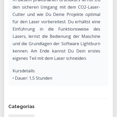
den sicheren Umgang mit dem CO2-Laser-
Cutter und wie Du Deine Projekte optimal
für den Laser vorbereitest. Du erhältst eine
Einführung in die Funktionsweise des
Lasers, lernst die Bedienung der Maschine
und die Grundlagen der Software Lightburn
kennen. Am Ende kannst Du Dein erstes
eigenes Teil mit dem Laser schneiden.
Kursdetails:
• Dauer: 1,5 Stunden
• Kosten: 75 CHF (45 CHF für
Vereinsmitglieder)
• Keine Vorkenntnisse nötig. Bitte bring ein
Categorías
vorbereitetes Vektor-Datei (z.B. DXF) auf
USB-Stick mit.