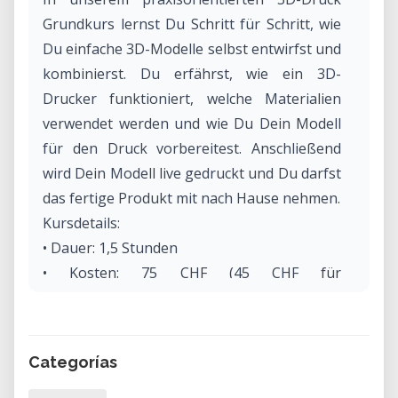
Grundkurs lernst Du Schritt für Schritt, wie
Du einfache 3D-Modelle selbst entwirfst und
kombinierst. Du erfährst, wie ein 3D-
Drucker funktioniert, welche Materialien
verwendet werden und wie Du Dein Modell
für den Druck vorbereitest. Anschließend
wird Dein Modell live gedruckt und Du darfst
das fertige Produkt mit nach Hause nehmen.
Kursdetails:
• Dauer: 1,5 Stunden
• Kosten: 75 CHF (45 CHF für
Vereinsmitglieder)
• Keine Vorkenntnisse nötig – bring bitte
Deinen eigenen Laptop und idealerweise
Categorías
eine externe Maus mit.
Termine: Die Kurse finden wochentags