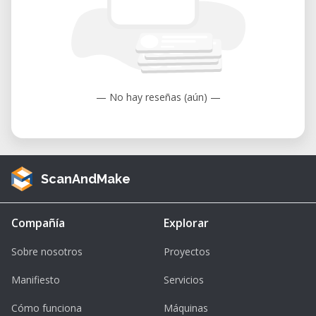
— No hay reseñas (aún) —
ScanAndMake
Compañía
Explorar
Sobre nosotros
Proyectos
Manifiesto
Servicios
Cómo funciona
Máquinas