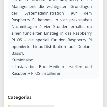
Management die wichtigsten Grundlagen
der Systemadministration auf dem
Raspberry Pi kennen. In vier praxisnahen
Nachmittagen à vier Stunden erhältst du
einen fundierten Einstieg in das Raspberry
Pi OS – die speziell für den Raspberry Pi
optimierte Linux-Distribution auf Debian-
Basis1.
Kursinhalte:
• Installation: Boot-Medium erstellen und
Raspberry Pi OS installieren
• Hardwaregrundlagen: CPU, Speicher,
Laufwerke und Peripherie
• Netzwerkverwaltung mit NetworkManager
Categorías
und Zugriff via SSH
• Systemverwaltung über die