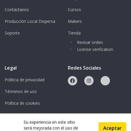
Nach der Anmeldung erhältst du eine
Contáctanos
Cursos
Zahlungsaufforderung. Die Teilnahme ist
Producción Local Dispersa
Makers
nach Zahlungseingang gesichert. Bei
Kursausfall erfolgt eine vollständige
Soporte
Tienda
Rückerstattung.
Revisar orden
Noch Fragen?
License verification
Schreib uns eine E-Mail für weitere
Informationen.
Legal
Redes Sociales
Warteliste:
Política de privacidad
Kein Termin ausgeschrieben? Trag dich
unverbindlich in die Warteliste ein. Bei
Términos de uso
genügend Anfragen wird ein neuer Termin
Política de cookies
organisiert.
Licencias
Su experiencia en este sitio
Aceptar
será mejorada con el uso de