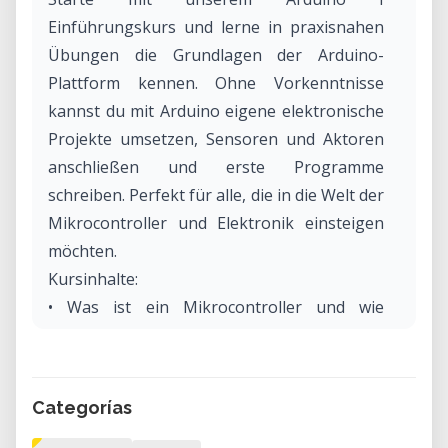
Einführungskurs und lerne in praxisnahen
Übungen die Grundlagen der Arduino-
Plattform kennen. Ohne Vorkenntnisse
kannst du mit Arduino eigene elektronische
Projekte umsetzen, Sensoren und Aktoren
anschließen und erste Programme
schreiben. Perfekt für alle, die in die Welt der
Mikrocontroller und Elektronik einsteigen
möchten.
Kursinhalte:
• Was ist ein Mikrocontroller und wie
funktioniert Arduino?
• Installation der Arduino-Software (IDE) und
erste Schritte
Categorías
• Grundlagen der Elektrizitätslehre
• Aufbau von Schaltungen mit digitalen und