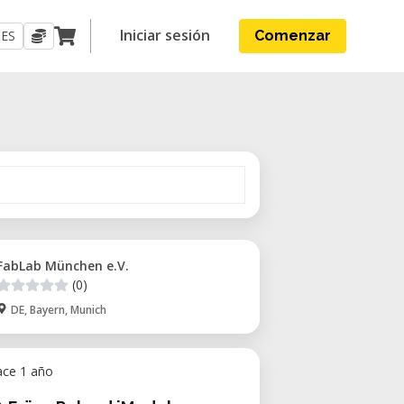
Iniciar sesión
ES
Comenzar
FabLab München e.V.
(0)
DE, Bayern, Munich
ace 1 año