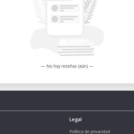
 Designer:innen, Modellbauer:innen,
26 mm
, Balsaholz, Modellbauschäume
8 Zoll)
— No hay reseñas (aún) —
mpatibel mit G-Code (über Umwege)
 weitere über Konvertierung
 Ideal für präzise Kleinserien,
che Komponenten.
Legal
n Wachsrohlingen für Gussverfahren.
Política de privacidad
reativer Ideen in Fräsformen – ideal für