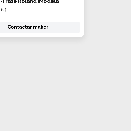
-Fräse Roland iModela
(0)
Contactar maker