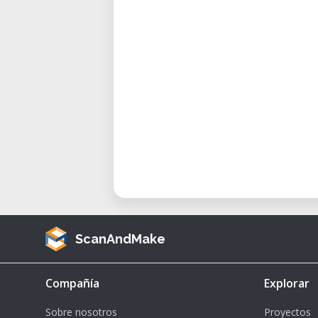
• Geeignet für: Studierende,
Bildungseinrichtungen
Technische Spezifikationen
• Bearbeitungsbereich: 86 x 55 x 
• Materialien: Kunststoff, Wachs
• Werkzeugaufnahme: 3,175 mm (1/
• Wiederholgenauigkeit: ±0,1 mm
• Software: iModela Creator / ko
• Anschluss: USB
• Formatunterstützung: STL, DXF,
Anwendungsbereiche
ScanAndMake
• Modellbau & Prototyping:
Architekturmodelle oder technis
Compañía
Explorar
• Schmuckdesign: Bearbeitung vo
Sobre nosotros
Proyectos
• Kunst & Gestaltung: Umsetzung k