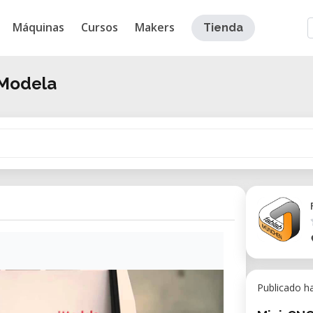
Máquinas
Cursos
Makers
Tienda
iModela
Publicado h