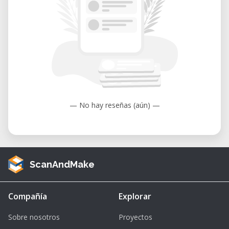
— No hay reseñas (aún) —
ScanAndMake
Compañía
Explorar
Sobre nosotros
Proyectos