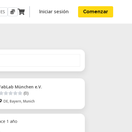
Iniciar sesión
ES
Comenzar
FabLab München e.V.
(0)
DE, Bayern, Munich
ace 1 año