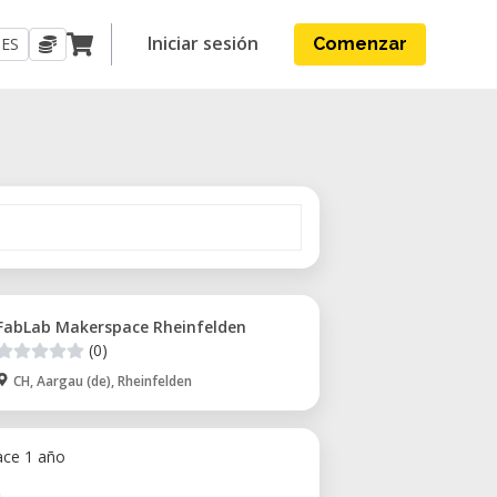
Iniciar sesión
ES
Comenzar
FabLab Makerspace Rheinfelden
(0)
CH, Aargau (de), Rheinfelden
ace 1 año