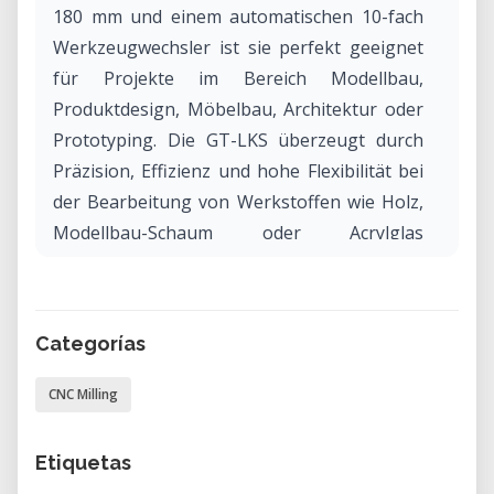
180 mm und einem automatischen 10-fach
Werkzeugwechsler ist sie perfekt geeignet
für Projekte im Bereich Modellbau,
Produktdesign, Möbelbau, Architektur oder
Prototyping. Die GT-LKS überzeugt durch
Präzision, Effizienz und hohe Flexibilität bei
der Bearbeitung von Werkstoffen wie Holz,
Modellbau-Schaum oder Acrylglas
(Plexiglas).
Warum die GallTech GT-LKS in unserem Lab
Categorías
mieten?
Die Miete der GallTech GT-LKS in unserem
CNC Milling
Lab bietet dir Zugriff auf professionelle
CNC-Technik – ohne Anschaffungskosten
Etiquetas
oder Wartungsaufwand.