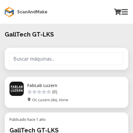
ScanAndMake
GallTech GT-LKS
FabLab Luzern
(0)
CH, Luzern (de), Horw
Publicado hace 1 año
GallTech GT-LKS