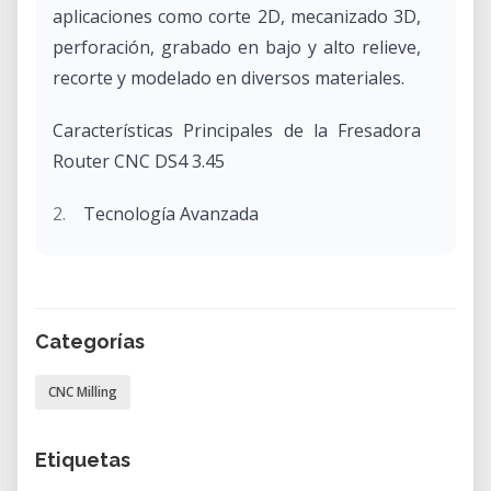
aplicaciones como corte 2D, mecanizado 3D,
perforación, grabado en bajo y alto relieve,
recorte y modelado en diversos materiales.​
Características Principales de la Fresadora
Router CNC DS4 3.45
Tecnología Avanzada
Motorización I-Servo: Proporciona
movimientos precisos y suaves,
mejorando la calidad del mecanizado.​
Reductores Planetarios de Alta Precisión:
Categorías
Garantizan una transmisión eficiente y
CNC Milling
precisa del movimiento.​
Eje Z de 150 mm (Super Z): Permite
trabajar con materiales de mayor
Etiquetas
espesor y realizar operaciones de