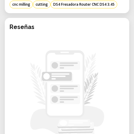
cnc milling
cutting
DS4 Fresadora Router CNC DS4 3.45
fresado más profundas.​
Construcción Robusta
Estructura de Porte Industrial: Diseñada
Reseñas
para una vida útil superior a 10 años,
incluso en condiciones de uso intensivo.​
Componentes de Alta Calidad: Utiliza
tecnología alemana y resolución
estructural canadiense, asegurando
durabilidad y rendimiento óptimo.​
Versatilidad en Aplicaciones
Capacidad para Trabajar Diversos
Materiales: Adecuada para madera,
plásticos, acrílicos, aluminio y otros
materiales utilizados en la industria.​
Aplicaciones Variadas: Ideal para la