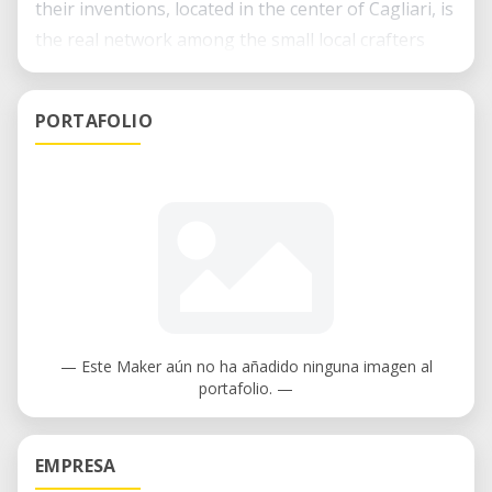
their inventions, located in the center of Cagliari, is
the real network among the small local crafters
and new makers. FabLab pursues purposes of
promotion of Digital Design and Shared
PORTAFOLIO
Manufacture, OpenHardware and Free Software
and Sustainable Development .
— Este Maker aún no ha añadido ninguna imagen al
portafolio. —
EMPRESA