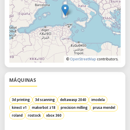
©
OpenStreetMap
contributors.
MÁQUINAS
3d printing
3d scanning
deltawasp 2040
imodela
kinect v1
makerbot z18
precision milling
prusa mendel
roland
rostock
xbox 360