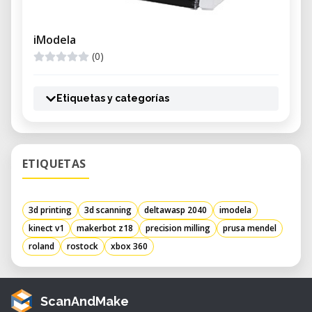
iModela
(0)
Etiquetas y categorías
ETIQUETAS
3d printing
3d scanning
deltawasp 2040
imodela
kinect v1
makerbot z18
precision milling
prusa mendel
roland
rostock
xbox 360
ScanAndMake