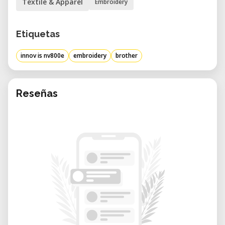
Textile & Apparel
Embroidery
Etiquetas
innov is nv800e
embroidery
brother
Reseñas