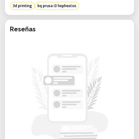
• Technologie d'Impression : Modélisation
3d printing
bq prusa i3 hephestos
par dépôt de fil fondu (FDM)
• Volume d'Impression : 215 x 210 x 180 mm
• Résolution des Couches :
Reseñas
• Haute : Jusqu'à 60 microns
• Moyenne : 100 microns
• Basse : 200 microns
• Vitesse d'Impression : Recommandée entre
40–60 mm/s ; maximale jusqu'à 80–100 mm/s
• Diamètre de l'Ugello : 0,4 mm
• Diamètre du Filament : 1,75 mm
• Matériaux Supportés : PLA, HIPS, FilaFlex,
entre autres
• Dimensions (L x P x H) :
• Sans bobine PLA : 460 x 383 x 430 mm
• Avec bobine PLA : 460 x 383 x 580 mm