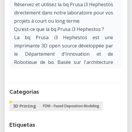
Réservez et utilisez la bq Prusa i3 Hephestos
directement dans notre laboratoire pour vos
projets à court ou long terme.
Qu'est-ce que la bq Prusa i3 Hephestos ?
La bq Prusa i3 Hephestos est une
imprimante 3D open source développée par
le Département d'Innovation et de
Robotique de bq. Basée sur l'architecture
Prusa i3, elle intègre plusieurs
améliorations, telles que des chaînes de
câbles pour un câblage organisé et des
Categorías
fonctionnalités de sécurité comme la
suppression du lit chauffant et l'inclusion
3D Printing
FDM - Fused Deposition Modeling
d'un protecteur d'extrudeur.
Etiquetas
Caractéristiques Techniques