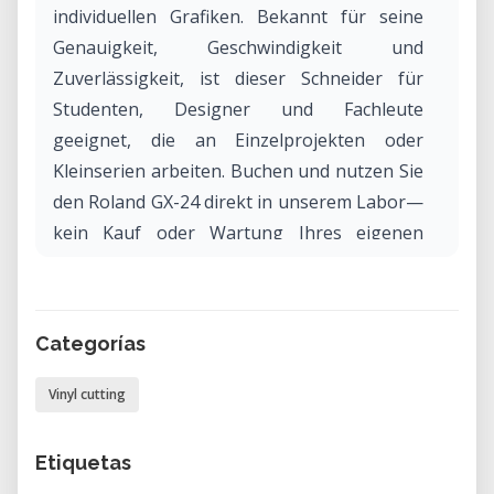
individuellen Grafiken. Bekannt für seine
Genauigkeit, Geschwindigkeit und
Zuverlässigkeit, ist dieser Schneider für
Studenten, Designer und Fachleute
geeignet, die an Einzelprojekten oder
Kleinserien arbeiten. Buchen und nutzen Sie
den Roland GX-24 direkt in unserem Labor—
kein Kauf oder Wartung Ihres eigenen
Equipments erforderlich.
Was ist der Roland GX-24?
Der Roland GX-24 ist ein Desktop-Vinyl-
Categorías
Schneider, der für das professionelle
Schneiden einer breiten Palette von
Vinyl cutting
Materialien konzipiert ist. Mit einer
maximalen Schneidebreite von 22.9 Zoll (ca.
Etiquetas
58 cm) bearbeitet er alles, von Klebevinyl bis