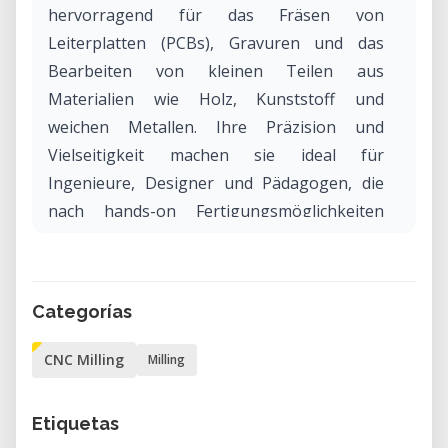
hervorragend für das Fräsen von
Leiterplatten (PCBs), Gravuren und das
Bearbeiten von kleinen Teilen aus
Materialien wie Holz, Kunststoff und
weichen Metallen. Ihre Präzision und
Vielseitigkeit machen sie ideal für
Ingenieure, Designer und Pädagogen, die
nach hands-on Fertigungsmöglichkeiten
suchen.
Warum die Othermill Pro in unserem Labor
Categorías
mieten?
Das Mieten der Othermill Pro in unserem
CNC Milling
Milling
Labor bietet Zugang zu professionellen
CNC-Fräsmaschinen ohne erhebliche
Etiquetas
Investitionen. Sie ist perfekt für diejenigen,