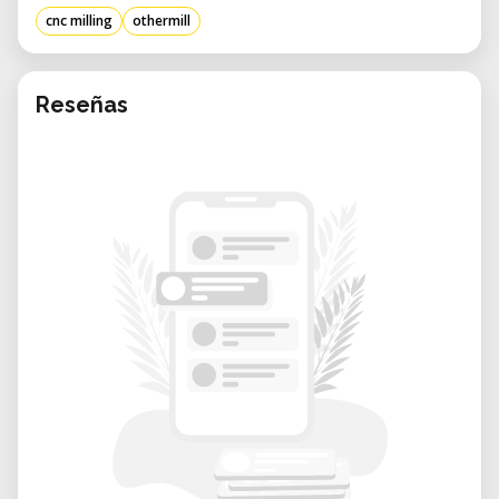
die Designs prototypisch umsetzen,
cnc milling
othermill
benutzerdefinierte PCBs erstellen oder CNC-
Fräsen in einer kollaborativen Umgebung
erkunden möchten.
Reseñas
Vorteile des Mietens aus unserem Labor:
• Expertenunterstützung: Unser erfahrenes
Personal unterstützt bei der Einrichtung,
dem Betrieb und der Fehlersuche, um
erfolgreiche Fräseprojekte zu
gewährleisten.
• Flexibler Zugang: Buchen Sie die Maschine
entsprechend Ihrem Projektzeitplan, sei es
für einige Stunden oder mehrere Tage.
• Kollaborative Umgebung: Interagieren Sie
mit einer Gemeinschaft von MacherInnen
und Fachleuten, die Lernen und Innovation