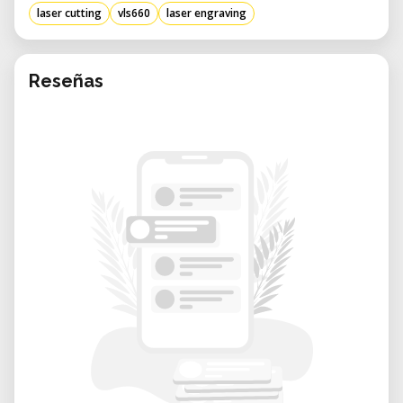
laser cutting
vls660
laser engraving
operación y solución de problemas para
garantizar resultados óptimos.
• Reserva flexible: Reserve el equipo según el
Reseñas
cronograma de su proyecto, ya sea para
tareas de corta duración o uso prolongado.
• Ambiente colaborativo: Interactúe con una
comunidad de profesionales y entusiastas
para compartir conocimientos y técnicas.
• Acceso rentable: Utilice equipos láser de
alta gama sin la carga financiera de la
compra.
• Equipo bien mantenido: Nuestra VLS 6.60
se mantiene regularmente y calibra para
mantener el rendimiento óptimo.
Resumen rápido