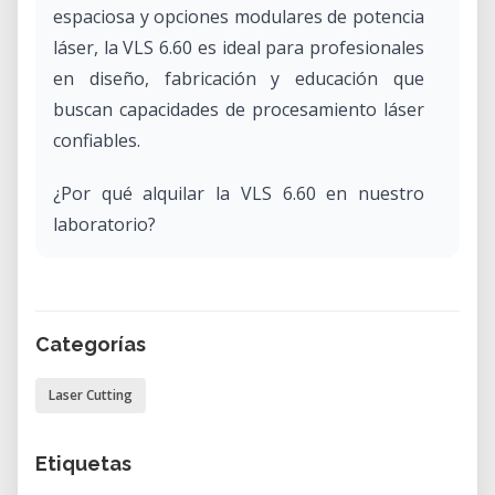
espaciosa y opciones modulares de potencia
láser, la VLS 6.60 es ideal para profesionales
en diseño, fabricación y educación que
buscan capacidades de procesamiento láser
confiables.
¿Por qué alquilar la VLS 6.60 en nuestro
laboratorio?
Alquilar la VLS 6.60 a través de nuestro
laboratorio ofrece acceso a tecnología láser
avanzada sin el compromiso de la propiedad.
Categorías
Es una excelente opción para proyectos que
requieren grabado y corte de alta calidad.
Laser Cutting
Ventajas de alquilar en nuestro laboratorio:
• Soporte de expertos: Nuestro personal
Etiquetas
experimentado asiste en la configuración,