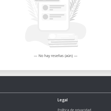
s funcionales para el desarrollo de
 detallados para fines artísticos y de
 piezas y ensamblajes para análisis de
ica objetos personalizados para diversas
— No hay reseñas (aún) —
 Mejora la seguridad y reduce el ruido
mir detalles finos con una resolución de
: Soporta una variedad de filamentos,
Legal
ales.
fica el proceso de impresión, haciéndolo
Política de privacidad