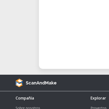
• Prototipado: Crea prototipo
productos.
• Diseño y arte: Produce modelos
diseño.
• Modelos de ingeniería: Fabrica
ingeniería.
• Artículos personalizados: Fabr
necesidades.
Consideraciones y Ventajas
• Área de construcción cerrada:
durante la operación.
• Alta resolución: Capaz de impri
ScanAndMake
capa de hasta 50 micras.
• Compatibilidad de materiales
Compañía
Explorar
incluyendo PLA y materiales especi
• Interfaz fácil de usar: Simpli
Sobre nosotros
Proyectos