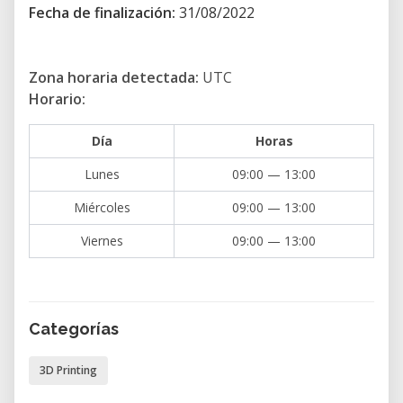
Fecha de finalización:
31/08/2022
• Booleanos
• Modelado de superficie dura
• Modelado Orgánico
Zona horaria detectada:
UTC
• Métodos y flujos de trabajo
Horario:
• Mapeado UV
Día
Horas
• Introducción a la iluminación
• Modos de renderizado
Lunes
09:00 — 13:00
• Funcionamiento de Eevee e introducción al
Miércoles
09:00 — 13:00
renderizado en tiempo real
Viernes
09:00 — 13:00
• Introducción a los materiales
• Herramientas de creación de materiales
procedurales
• Introducción a los nodos
Categorías
• Creación e implementación de texturas
• Introducción a la animación 3D
3D Printing
• Herramientas de animación