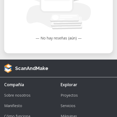
— No hay reseñas (aún) —
ScanAndMake
Compañía
Explorar
Sobre nosotros
Proyectos
Manifiesto
Servicios
Cómo funciona
Máquinas