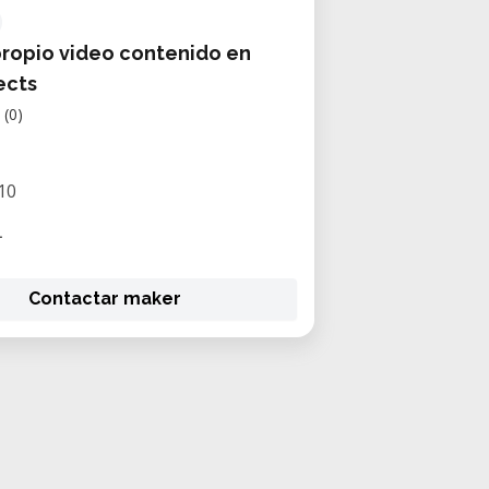
propio video contenido en
ects
(0)
10
L
Contactar maker