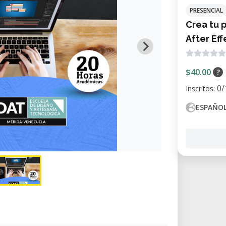
PRESENCIAL
Crea tu 
After Eff
$40.00
?
0/
Inscritos:
ESPAÑO