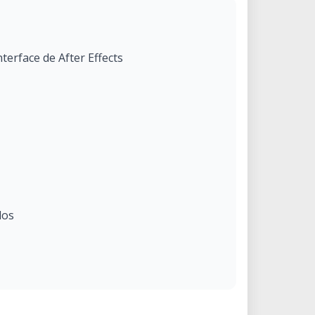
nterface de After Effects
dos
ortar en After Effects.
ciones. La precomposición.