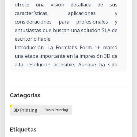
ofrece una visión detallada de sus
características, aplicaciones y
consideraciones para profesionales y
entusiastas que buscan una solución SLA de
escritorio fiable.
Introducción: La Formlabs Form 1+ marcó
una etapa importante en la impresión 3D de
alta resolución accesible. Aunque ha sido
reemplazada por modelos más recientes,
sigue siendo una herramienta valiosa para
aquellos que aprecian su precisión y
Categorías
capacidades únicas. Esta página explora las
especificaciones, beneficios y aplicaciones
3D Printing
Resin Printing
prácticas del Form 1+, ofreciendo una visión
general para los usuarios que consideran
Etiquetas
esta tecnología.