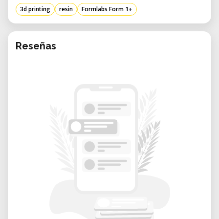
3d printing
resin
Formlabs Form 1+
Características clave y especificaciones:
Impresión SLA de alta resolución:
• La Form 1+ utiliza estereolitografía láser,
Reseñas
endureciendo la resina líquida capa por capa.
Esto proporciona superficies lisas y detalles
finos, esenciales para diseños complejos.
• La precisión del láser permite alturas de
capa tan bajas como 25 μm, permitiendo
impresiones de alta resolución.
Diseño compacto para el escritorio:
• Diseñada para oficinas profesionales,
ofrece una huella relativamente pequeña, lo
que la hace adecuada para estudios, talleres
y oficinas.
Software intuitivo (PreForm):