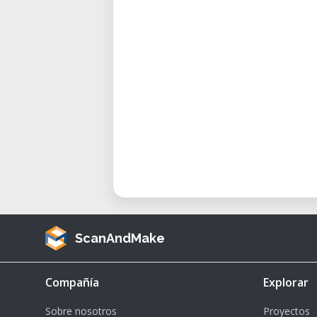
STEM, corsi di architettura, in
Produzione in piccole serie:
per verniciatura, elementi dec
Arte e grafica vettoriale:
Tra
vettoriali complesse in inc
tridimensionali a strati.
Considerazioni e Vantaggi
Format compatto da banco:
L
posizionamento agevole in s
rinunciare alla precisione di ta
ScanAndMake
Flusso di lavoro intuitivo:
L
software di slicing e incision
sia per principianti che per esp
Compañía
Explorar
Qualità di finitura elevata:
Inc
Sobre nosotros
Proyectos