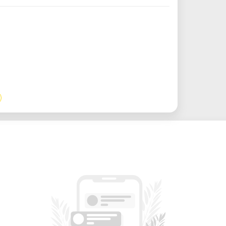
toriali standard (DXF, SVG, AI, PDF)
isione)
Legno, multistrato, MDF, acrilico
le, carta, gomma
Materiali lavorabili (Solo
 metalli anodizzati e metalli pretrattati
 la rende ideale per differenti settori
zzazione di componenti meccanici di
ocche per lo sviluppo di nuovi prodotti.
one:
Creazione di gioielleria in acrilico,
zata, oggettistica da regalo ed elementi
rto pratico nell'ambito dei programmi