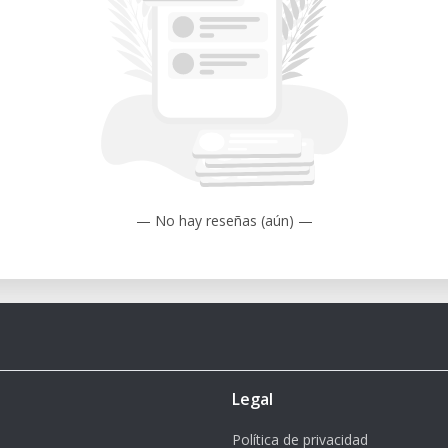
dustrial design e ingegneria.
Produzione efficiente di fustelle, stencil
orativi e campionature di packaging.
sformazione di illustrazioni e grafiche
isioni ad alta risoluzione o strutture
— No hay reseñas (aún) —
e dimensioni contenute consentono un
pazi di laboratorio condivisi, senza
glio.
'ampia compatibilità con i principali
e rende la curva di apprendimento rapida
erti.
Legal
isioni definite nei minimi dettagli e bordi
Política de privacidad