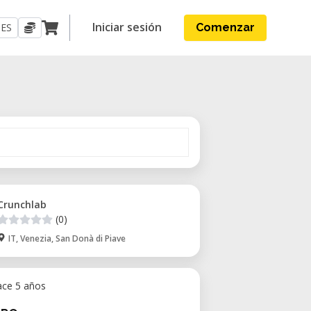
Iniciar sesión
ES
Comenzar
Crunchlab
(0)
IT, Venezia, San Donà di Piave
ace 5 años