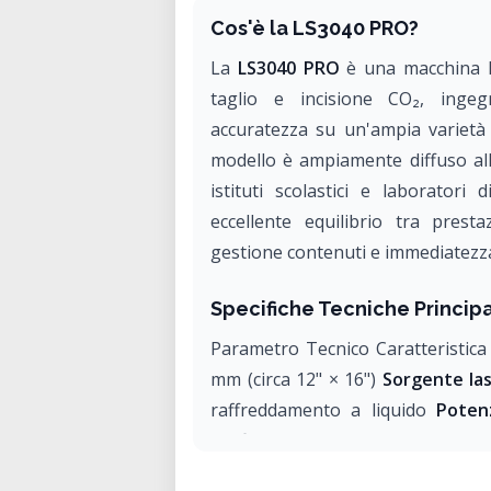
Cos'è la LS3040 PRO?
La
LS3040 PRO
è una macchina l
taglio e incisione CO₂, inge
accuratezza su un'ampia varietà d
modello è ampiamente diffuso all
istituti scolastici e laboratori
eccellente equilibrio tra presta
gestione contenuti e immediatezza
Specifiche Tecniche Principa
Parametro Tecnico Caratteristica
mm (circa 12" × 16")
Sorgente la
raffreddamento a liquido
Poten
configurazione del tubo)
Spessor
base alla densità del materia