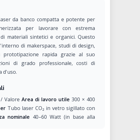
aser da banco compatta e potente per
gnerizzata per lavorare con estrema
i materiali sintetici e organici. Questo
'interno di makerspace, studi di design,
 di prototipazione rapida grazie al suo
zioni di grado professionale, costi di
 d'uso.
li
 / Valore
Area di lavoro utile
300 × 400
ser
Tubo laser CO₂ in vetro sigillato con
za nominale
40–60 Watt (in base alla
e massimo di taglio
Fino a 6–10 mm (in
le)
Compatibilità software
LightBurn,