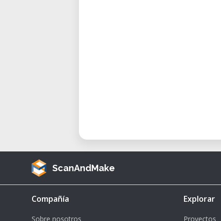
Garantie für perfekten Zu
regelmäßig gewartet, kalibrie
zu gewährleisten.
Kurzübersicht
Modell:
Dimension Elite
Hersteller:
Stratasys
Technologie:
FDM (Fused Depo
Verfügbarkeit:
Nur vor Ort m
um Zeit zu buchen
Ideal für:
Ingenieure, Prod
ScanAndMake
Forscher
Compañía
Explorar
Technische Spezifikationen
Bauvolumen:
203 x 203 x 305 m
Sobre nosotros
Proyectos