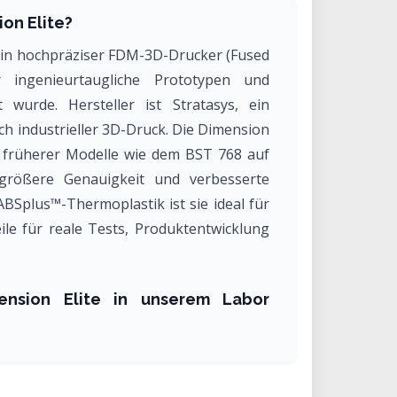
ion Elite?
t ein hochpräziser FDM-3D-Drucker (Fused
r ingenieurtaugliche Prototypen und
t wurde. Hersteller ist Stratasys, ein
 industrieller 3D-Druck. Die Dimension
it früherer Modelle wie dem BST 768 auf
größere Genauigkeit und verbesserte
ABSplus™-Thermoplastik ist sie ideal für
Teile für reale Tests, Produktentwicklung
ension Elite in unserem Labor
on Elite in unserem Labor bietet Zugang
essionellen 3D-Drucker ohne die Kosten