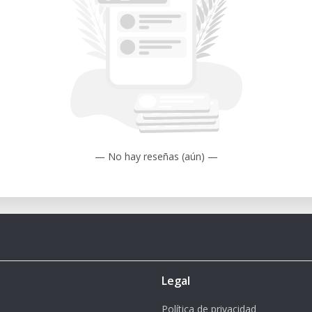
stand:
Unsere Dimension Elite wird
rt und getestet, um die höchste Leistung
— No hay reseñas (aún) —
sition Modeling)
ietbar – kontaktieren Sie unser Labor,
uktgestalter, Bildungseinrichtungen,
Legal
m (8 x 8 x 12 Zoll)
Política de privacidad