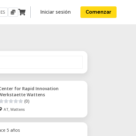
Iniciar sesión
ES
Comenzar
Center for Rapid Innovation
Werkstaette Wattens
(0)
AT, Wattens
ace 5 años