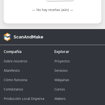
• Matériaux Supportés: Vinyle, carton, feuille
— No hay reseñas (aún) —
de transfert thermique, pochoirs, etc.
• Fonctionnalités: Capteur optique pour
enregistrement automatique
• Logiciels Supportés: CutStudio,
ScanAndMake
VersaWorks, compatible avec Illustrator et
Corel Draw
Compañía
Explorar
Applications et Cas d'Utilisation
Sobre nosotros
Proyectos
Le GX-24 offre de la flexibilité tant pour les
applications créatives que commerciales :
Manifiesto
Servicios
• Fabrication de Panneaux: Découpe du
Cómo funciona
Máquinas
vinyle pour les panneaux intérieurs et
Contáctanos
Cursos
extérieurs, autocollants pour véhicules et
graphiques pour magasins.
Producción Local Dispersa
Makers
• Vêtements sur Mesure: Crée des designs