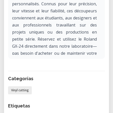
personnalisés. Connus pour leur précision,
leur vitesse et leur fiabilité, ces découpeurs
conviennent aux étudiants, aux designers et
aux professionnels travaillant sur des
projets uniques ou des productions en
petite série. Réservez et utilisez le Roland
GX-24 directement dans notre laboratoire—
pas besoin d'acheter ou de maintenir votre
propre équipement.
Qu'est-ce que le Roland GX-24?
Categorías
Le Roland GX-24 est un découpeur de vinyle
de bureau conçu pour le découpage
Vinyl cutting
professionnel d'une large gamme de
matériaux. Avec une largeur de découpe
Etiquetas
maximale de 22.9 pouces (environ 58 cm), il