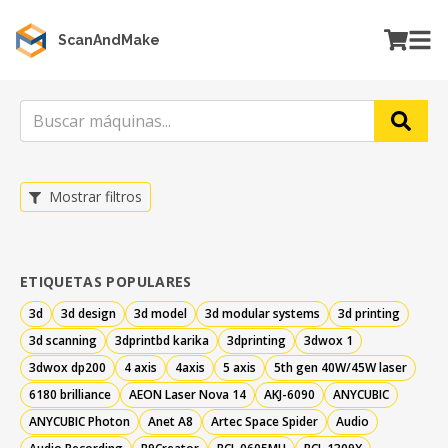
ScanAndMake
Mostrar filtros
ETIQUETAS POPULARES
3d
3d design
3d model
3d modular systems
3d printing
3d scanning
3dprintbd karika
3dprinting
3dwox 1
3dwox dp200
4 axis
4axis
5 axis
5th gen 40W/45W laser
6180 brilliance
AEON Laser Nova 14
AKJ-6090
ANYCUBIC
ANYCUBIC Photon
Anet A8
Artec Space Spider
Audio