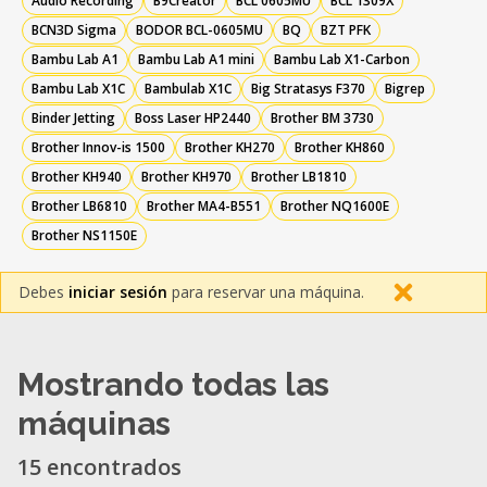
Audio Recording
B9Creator
BCL 0605MU
BCL 1309X
BCN3D Sigma
BODOR BCL-0605MU
BQ
BZT PFK
Bambu Lab A1
Bambu Lab A1 mini
Bambu Lab X1-Carbon
Bambu Lab X1C
Bambulab X1C
Big Stratasys F370
Bigrep
Binder Jetting
Boss Laser HP2440
Brother BM 3730
Brother Innov-is 1500
Brother KH270
Brother KH860
Brother KH940
Brother KH970
Brother LB1810
Brother LB6810
Brother MA4-B551
Brother NQ1600E
Brother NS1150E
Debes
iniciar sesión
para reservar una máquina.
Mostrando todas las
máquinas
15 encontrados