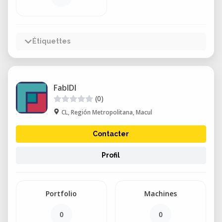
Étiquettes
FabIDI
(0)
CL, Región Metropolitana, Macul
Contacter
Profil
Portfolio
Machines
0
0