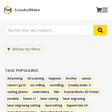
ScanAndMake
Afficher les filtres
TAGS POPULAIRES
3d printing
3d scanning
beginner
brother
cameo
camm1 gs24
cnc milling
cncmilling
Creality Ender-3
cutting plotter
embroidery
fdm
Fractal Works 3D Printer
imodela
kinect v1
laser cutting
laser engraving
laser engraving cutting
lasercutting
legend mini 24