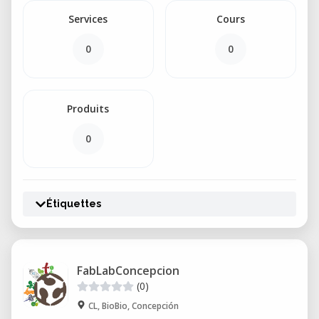
Services
Cours
0
0
Produits
0
Étiquettes
FabLabConcepcion
(0)
CL, BioBio, Concepción