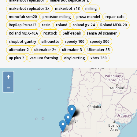
makerbot replicator
MakerBot Replicator 2
makerbot replicator 2x
makerbot z18
milling
monofab srm20
precision milling
prusa mendel
repair cafe
RepRap Prusa i3
resin
roland
roland gx 24
Roland MDX-20
Roland MDX-40A
rostock
Self-repair
sense 3d scanner
shopbot gantry
silhouette
speedy 100
speedy 300
ultimaker 2
ultimaker 2+
ultimaker 3
Ultimaker S5
up plus 2
vacuum forming
vinyl cutting
xbox 360
+
–