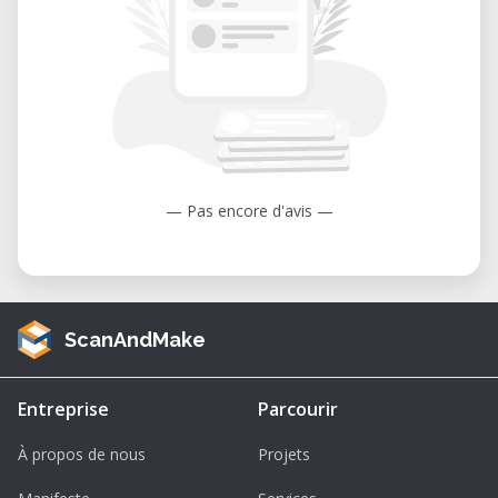
— Pas encore d'avis —
ScanAndMake
Entreprise
Parcourir
À propos de nous
Projets