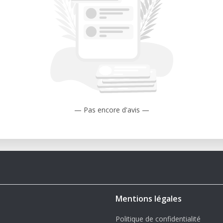
mäßige Kalibrierung und Reinigung
narbeit mit Designern, Ingenieuren
 bis 1200 × 1200 × 1200 mm
— Pas encore d'avis —
eißlicht-Scanning
Textur-Scanning
LY und weitere 3D-Formate
ftware inklusive
teme
Mentions légales
n NEO
Politique de confidentialité