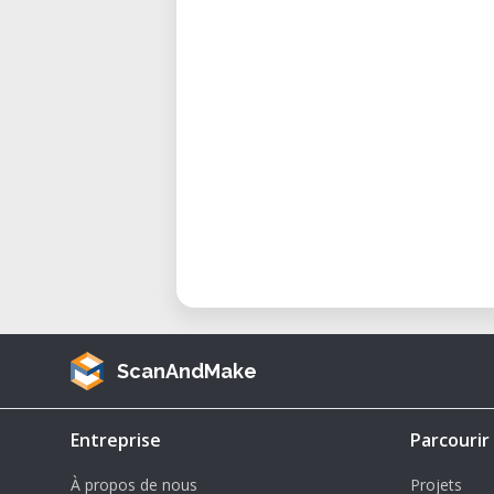
Professionell gewartet:
Regel
Kreative Umgebung:
Zusamme
und Forschern
Technische Spezifikationen
Scanvolumen:
30 × 30 × 30 mm
Auflösung:
Bis zu 0,03 mm
Genauigkeit:
Bis zu 0,05 mm
Technologie:
Strukturiertes W
Farberfassung:
Ja, inklusive 
Ausgabeformate:
STL, OBJ, P
ScanAndMake
Software:
RangeVision Scanso
Kompatibilität:
Windows-Sys
Entreprise
Parcourir
Anwendungen des RangeVisio
À propos de nous
Projets